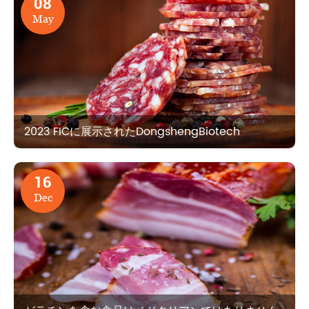
08
May
2023 FICに展示されたDongshengBiotech
16
Dec